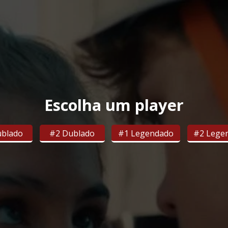
Escolha um player
ublado
#2 Dublado
#1 Legendado
#2 Lege